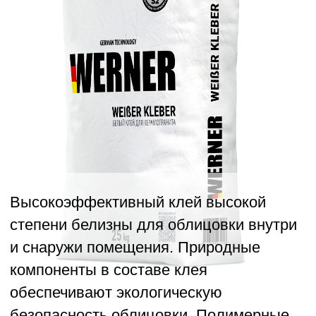
Высокоэффективный клей высокой
степени белизны для облицовки внутри
и снаружи помещения. Природные
компоненты в составе клея
обеспечивают экологическую
безопасность облицовки. Полимерные
добавки придают эластичность клеевой
смеси, которая компенсирует
напряжение между плитками и
основанием. Плиточный клей WERNER
водо- и морозостойкий. Класс C2 TE S2.
Клей WERNER рекомендован для
облицовки керамической плиткой или
мозаикой бассейна, хаммама, сауны,
римской бани и прочих помещений,
подвергающихся повышенной
влажности. Клей инертен к хлору,