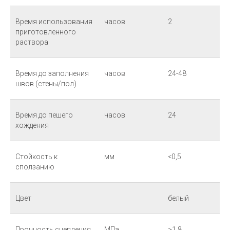
Время использования
часов
2
приготовленного
раствора
Время до заполнения
часов
24-48
швов (стены/пол)
Время до пешего
часов
24
хождения
Стойкость к
мм
<0,5
сползанию
Цвет
белый
Прочность сцепления
МПа
>1,8