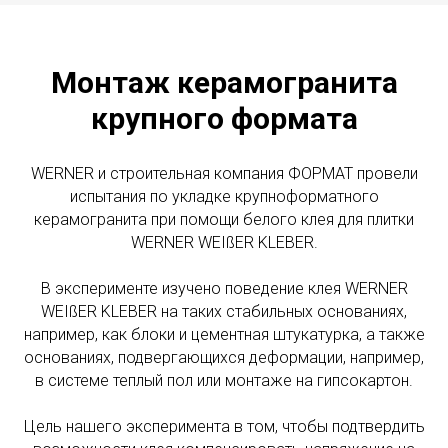
минут, что бы полностью
растворились компоненты смеси, и
повторно перемешать смесь. Клей
Монтаж керамогранита
готов к применению.
крупного формата
WERNER и строительная компания ФОРМАТ провели
испытания по укладке крупноформатного
керамогранита при помощи белого клея для плитки
WERNER WEIßER KLEBER.
В эксперименте изучено поведение клея WERNER
WEIßER KLEBER на таких стабильных основаниях,
например, как блоки и цементная штукатурка, а также
основаниях, подвергающихся деформации, например,
в системе теплый пол или монтаже на гипсокартон.
Цель нашего эксперимента в том, чтобы подтвердить