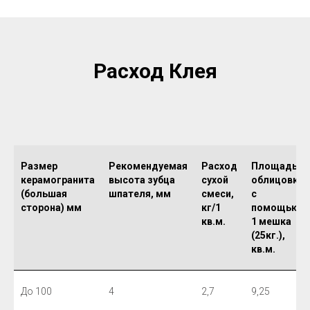
Расход Клея
Размер
Рекомендуемая
Расход
Площадь
керамогранита
высота зубца
сухой
облицовки
(большая
шпателя, мм
смеси,
с
сторона) мм
кг/1
помощью
кв.м.
1 мешка
(25кг.),
кв.м.
До 100
4
2,7
9,25