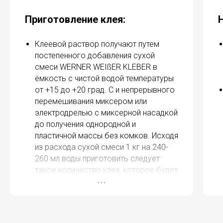
Приготовление клея:
Клеевой раствор получают путем
постепенного добавления сухой
смеси WERNER WEIßER KLEBER в
ёмкость с чистой водой температуры
от +15 до +20 град. С и непрерывного
перемешивания миксером или
электродрелью с миксерной насадкой
до получения однородной и
пластичной массы без комков. Исходя
из расхода сухой смеси 1 кг на 240-
260 мл воды приготовить следует
такое количество клея, которое будет
использовано в течение 25 минут
(например, для 10 кг сухой смеси клея
потребуется 2,4-2,6 литра воды.)
Выдержать технологическую паузу 5